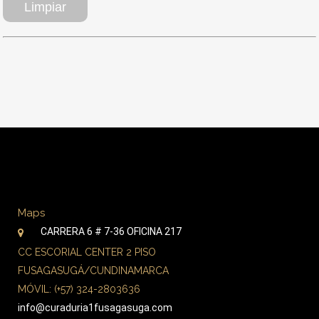
Maps
CARRERA 6 # 7-36 OFICINA 217
CC ESCORIAL CENTER 2 PISO
FUSAGASUGÁ/CUNDINAMARCA
MÓVIL: (+57) 324-2803636
info@curaduria1fusagasuga.com